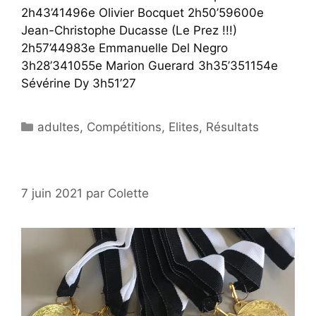
2h43’41496e Olivier Bocquet 2h50’59600e
Jean-Christophe Ducasse (Le Prez !!!)
2h57’44983e Emmanuelle Del Negro
3h28’341055e Marion Guerard 3h35’351154e
Sévérine Dy 3h51’27
Catégories
adultes
,
Compétitions
,
Elites
,
Résultats
7 juin 2021
par
Colette