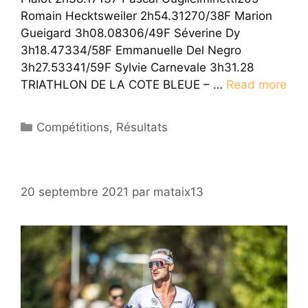
Romain Hecktsweiler 2h54.31270/38F Marion
Gueigard 3h08.08306/49F Séverine Dy
3h18.47334/58F Emmanuelle Del Negro
3h27.53341/59F Sylvie Carnevale 3h31.28
TRIATHLON DE LA COTE BLEUE – …
Read more
Catégories
Compétitions
,
Résultats
20 septembre 2021
par
mataix13