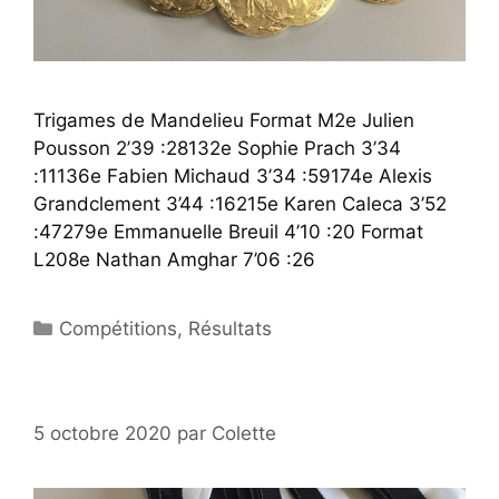
Trigames de Mandelieu Format M2e Julien
Pousson 2’39 :28132e Sophie Prach 3’34
:11136e Fabien Michaud 3’34 :59174e Alexis
Grandclement 3’44 :16215e Karen Caleca 3’52
:47279e Emmanuelle Breuil 4’10 :20 Format
L208e Nathan Amghar 7’06 :26
Catégories
Compétitions
,
Résultats
5 octobre 2020
par
Colette