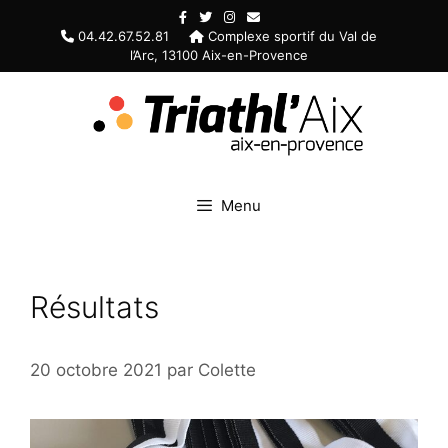
Aller
au
04.42.67.52.81
Complexe sportif du Val de
l’Arc, 13100 Aix-en-Provence
contenu
Menu
Résultats
20 octobre 2021
par
Colette