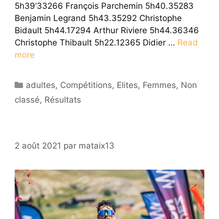
5h39’33266 François Parchemin 5h40.35283
Benjamin Legrand 5h43.35292 Christophe
Bidault 5h44.17294 Arthur Riviere 5h44.36346
Christophe Thibault 5h22.12365 Didier …
Read
more
Catégories
adultes
,
Compétitions
,
Elites
,
Femmes
,
Non
classé
,
Résultats
2 août 2021
par
mataix13