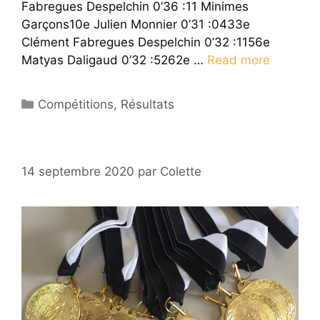
Fabregues Despelchin 0’36 :11 Minimes
Garçons10e Julien Monnier 0’31 :0433e
Clément Fabregues Despelchin 0’32 :1156e
Matyas Daligaud 0’32 :5262e …
Read more
Catégories
Compétitions
,
Résultats
14 septembre 2020
par
Colette