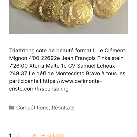
Triath’long cote de beauté format L 1e Clément
Mignon 4’00:22692e Jean François Finkelstein
7’26:00 Xterra Malte 1e CV Samuel Lehoux
2’49:37 Le défi de Montecristo Bravo à tous les
participants ! https://www.defimonte-
cristo.com/fr/sponsoring
Catégories
Compétitions
,
Résultats
Page
Page
Page
1
2
…
9
→
suivant