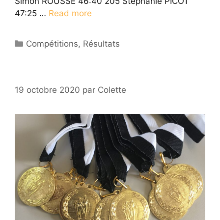
Simon ROUSSE 46:40 205 Stéphanie PICOT
47:25 …
Read more
Catégories
Compétitions
,
Résultats
19 octobre 2020
par
Colette