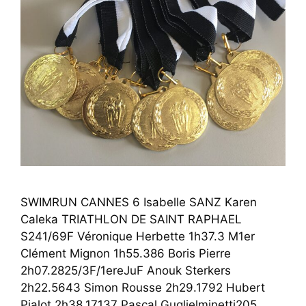
SWIMRUN CANNES 6 Isabelle SANZ Karen
Caleka TRIATHLON DE SAINT RAPHAEL
S241/69F Véronique Herbette 1h37.3 M1er
Clément Mignon 1h55.386 Boris Pierre
2h07.2825/3F/1ereJuF Anouk Sterkers
2h22.5643 Simon Rousse 2h29.1792 Hubert
Pialot 2h38.17137 Pascal Guglielminetti205