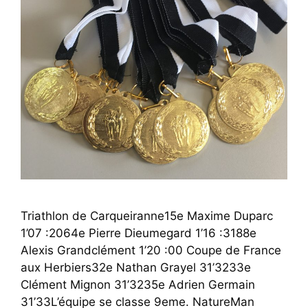
Triathlon de Carqueiranne15e Maxime Duparc
1’07 :2064e Pierre Dieumegard 1’16 :3188e
Alexis Grandclément 1’20 :00 Coupe de France
aux Herbiers32e Nathan Grayel 31’3233e
Clément Mignon 31’3235e Adrien Germain
31’33L’équipe se classe 9eme. NatureMan