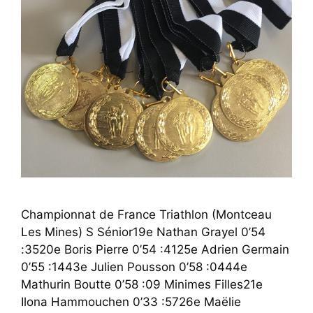
Championnat de France Triathlon (Montceau
Les Mines) S Sénior19e Nathan Grayel 0’54
:3520e Boris Pierre 0’54 :4125e Adrien Germain
0’55 :1443e Julien Pousson 0’58 :0444e
Mathurin Boutte 0’58 :09 Minimes Filles21e
Ilona Hammouchen 0’33 :5726e Maëlie