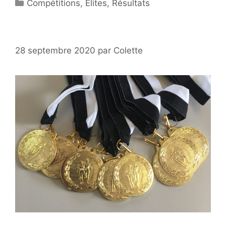
Catégories
Compétitions
,
Elites
,
Résultats
28 septembre 2020
par
Colette