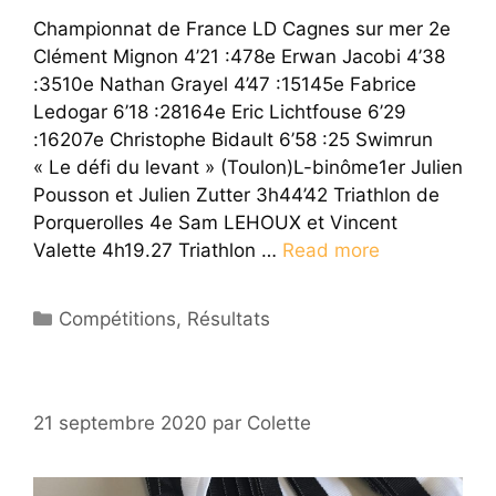
Championnat de France LD Cagnes sur mer 2e
Clément Mignon 4’21 :478e Erwan Jacobi 4’38
:3510e Nathan Grayel 4’47 :15145e Fabrice
Ledogar 6’18 :28164e Eric Lichtfouse 6’29
:16207e Christophe Bidault 6’58 :25 Swimrun
« Le défi du levant » (Toulon)L-binôme1er Julien
Pousson et Julien Zutter 3h44’42 Triathlon de
Porquerolles 4e Sam LEHOUX et Vincent
Valette 4h19.27 Triathlon …
Read more
Catégories
Compétitions
,
Résultats
21 septembre 2020
par
Colette