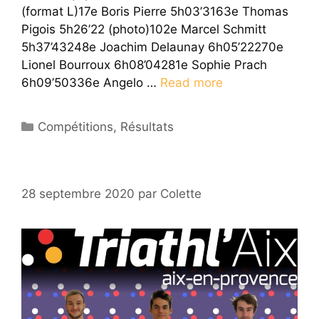
(format L)17e Boris Pierre 5h03’3163e Thomas
Pigois 5h26’22 (photo)102e Marcel Schmitt
5h37’43248e Joachim Delaunay 6h05’22270e
Lionel Bourroux 6h08’04281e Sophie Prach
6h09’50336e Angelo …
Read more
Catégories
Compétitions
,
Résultats
28 septembre 2020
par
Colette