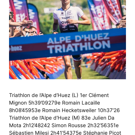
Triathlon de l’Alpe d’Huez (L) 1er Clément
Mignon 5h39’09279e Romain Lacaille
8h08’45953e Romain Hecketsweiler 10h37’26
Triathlon de l’Alpe d’Huez (M) 83e Julien Da
Mota 2h12’48242 Simon Rousse 2h32’56351e
Sébastien Milesi 2h41’54375e Stéphanie Picot