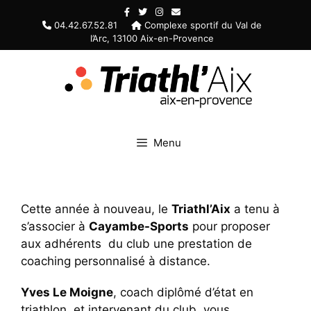
Aller
au
04.42.67.52.81
Complexe sportif du Val de
l’Arc, 13100 Aix-en-Provence
contenu
Menu
Cette année à nouveau, le
Triathl’Aix
a tenu à
s’associer à
Cayambe-Sports
pour proposer
aux adhérents du club une prestation de
coaching personnalisé à distance.
Yves Le Moigne
, coach diplômé d’état en
triathlon, et intervenant du club, vous