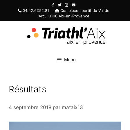
Aller
au
04.42.67.52.81
Complexe sportif du Val de
l’Arc, 13100 Aix-en-Provence
contenu
Menu
Résultats
4 septembre 2018
par
mataix13