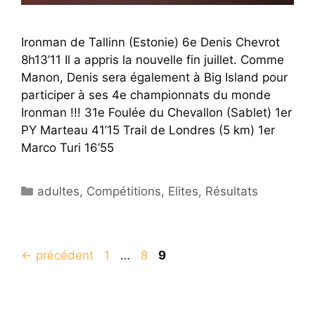
Ironman de Tallinn (Estonie) 6e Denis Chevrot
8h13’11 Il a appris la nouvelle fin juillet. Comme
Manon, Denis sera également à Big Island pour
participer à ses 4e championnats du monde
Ironman !!! 31e Foulée du Chevallon (Sablet) 1er
PY Marteau 41’15 Trail de Londres (5 km) 1er
Marco Turi 16’55
Catégories
adultes
,
Compétitions
,
Elites
,
Résultats
Page
Page
Page
←
précédent
1
…
8
9