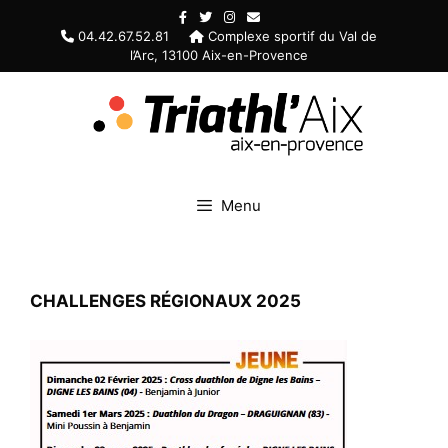
Aller
au
04.42.67.52.81
Complexe sportif du Val de
l’Arc, 13100 Aix-en-Provence
contenu
Menu
CHALLENGES RÉGIONAUX 2025