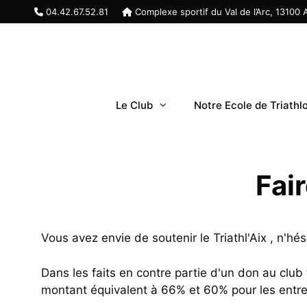
Aller
04.42.67.52.81
Complexe sportif du Val de l’Arc, 13100
au
contenu
Le Club
Notre Ecole de Triathlo
Fai
Vous avez envie de soutenir le Triathl'Aix , n'hé
Dans les faits en contre partie d'un don au clu
montant équivalent à 66% et 60% pour les entre