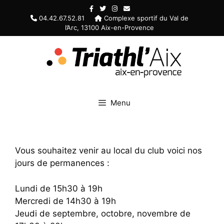
Aller
au
04.42.67.52.81
Complexe sportif du Val de
l’Arc, 13100 Aix-en-Provence
contenu
Menu
Vous souhaitez venir au local du club voici nos
jours de permanences :
Lundi de 15h30 à 19h
Mercredi de 14h30 à 19h
Jeudi de septembre, octobre, novembre de