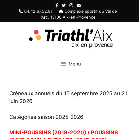
Aller
au
04.42.67.52.81
Complexe sportif du Val de
l’Arc, 13100 Aix-en-Provence
contenu
Menu
Créneaux annuels du 15 septembre 2025 au 21
juin 2026
Catégories saison 2025-2026 :
MINI-POUSSINS (2019-2020) / POUSSINS