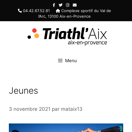
Aller
au
04.42.67.52.81
Complexe sportif du Val de
l’Arc, 13100 Aix-en-Provence
contenu
Menu
Jeunes
3 novembre 2021
par
mataix13