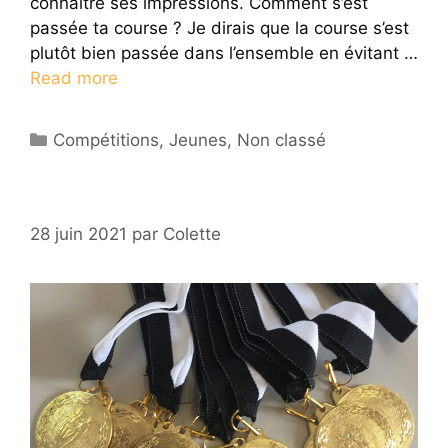
connaître ses impressions. Comment s’est
passée ta course ? Je dirais que la course s’est
plutôt bien passée dans l’ensemble en évitant …
Read more
Catégories
Compétitions
,
Jeunes
,
Non classé
28 juin 2021
par
Colette