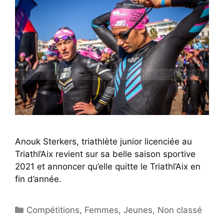
Anouk Sterkers, triathlète junior licenciée au
Triathl’Aix revient sur sa belle saison sportive
2021 et annoncer qu’elle quitte le Triathl’Aix en
fin d’année.
Catégories
Compétitions
,
Femmes
,
Jeunes
,
Non classé