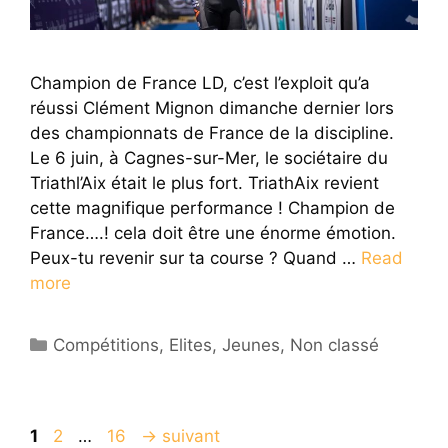
Champion de France LD, c’est l’exploit qu’a
réussi Clément Mignon dimanche dernier lors
des championnats de France de la discipline.
Le 6 juin, à Cagnes-sur-Mer, le sociétaire du
Triathl’Aix était le plus fort. TriathAix revient
cette magnifique performance ! Champion de
France….! cela doit être une énorme émotion.
Peux-tu revenir sur ta course ? Quand …
Read
more
Catégories
Compétitions
,
Elites
,
Jeunes
,
Non classé
Page
Page
Page
1
2
…
16
→
suivant