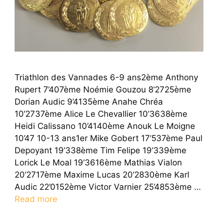
Triathlon des Vannades 6-9 ans2ème Anthony
Rupert 7’407ème Noémie Gouzou 8’2725ème
Dorian Audic 9’4135ème Anahe Chréa
10’2737ème Alice Le Chevallier 10’3638ème
Heidi Calissano 10’4140ème Anouk Le Moigne
10’47 10-13 ans1er Mike Gobert 17’537ème Paul
Depoyant 19’338ème Tim Felipe 19’339ème
Lorick Le Moal 19’3616ème Mathias Vialon
20’2717ème Maxime Lucas 20’2830ème Karl
Audic 22’0152ème Victor Varnier 25’4853ème …
Read more