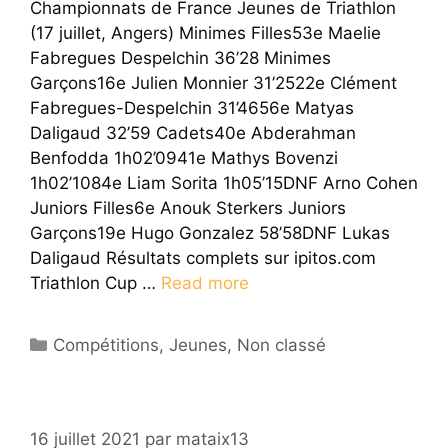
Championnats de France Jeunes de Triathlon
(17 juillet, Angers) Minimes Filles53e Maelie
Fabregues Despelchin 36’28 Minimes
Garçons16e Julien Monnier 31’2522e Clément
Fabregues-Despelchin 31’4656e Matyas
Daligaud 32’59 Cadets40e Abderahman
Benfodda 1h02’0941e Mathys Bovenzi
1h02’1084e Liam Sorita 1h05’15DNF Arno Cohen
Juniors Filles6e Anouk Sterkers Juniors
Garçons19e Hugo Gonzalez 58’58DNF Lukas
Daligaud Résultats complets sur ipitos.com
Triathlon Cup …
Read more
Catégories
Compétitions
,
Jeunes
,
Non classé
16 juillet 2021
par
mataix13