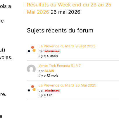
Résultats du Week end du 23 au 25
ois a
Mai 2026
26 mai 2026
d
de
Sujets récents du forum
La Provence du Mardi 9 Sept 2025
ut)
par
adminsec
il y a 11 mois
yoles.
Vente Trek Émonda SLR 7
par
ALAIN
il y a 12 mois
La Provence du Mardi 20 Mai 2025
par
adminsec
re.
il y a 1 an
de