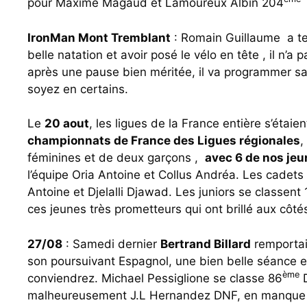
pour Maxime Magaud et Lamoureux Albin 204
IronMan Mont Tremblant
: Romain Guillaume a ten
belle natation et avoir posé le vélo en tête , il n’
après une pause bien méritée, il va programmer sa
soyez en certains.
Le
20 aout
, les ligues de la France entière s’éta
championnats de France des Ligues régionales
,
féminines et de deux garçons ,
avec 6 de nos je
l’équipe Oria Antoine et Collus Andréa. Les cadets
Antoine et Djelalli Djawad. Les juniors se classent 
ces jeunes très prometteurs qui ont brillé aux cô
27/08
: Samedi dernier
Bertrand Billard
remportai
son poursuivant Espagnol, une bien belle séance 
ème
conviendrez. Michael Pessiglione se classe 86
D
malheureusement J.L Hernandez DNF, en manque de 