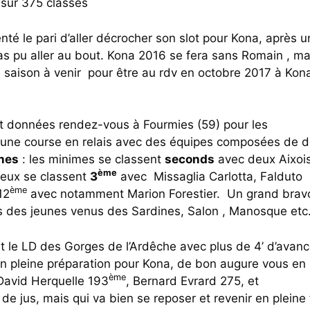
sur 375 classés
té le pari d’aller décrocher son slot pour Kona, après u
a pas pu aller au bout. Kona 2016 se fera sans Romain , ma
 saison à venir pour être au rdv en octobre 2017 à Kon
ient données rendez-vous à Fourmies (59) pour les
 une course en relais avec des équipes composées de 
unes
: les minimes se classent
seconds
avec deux Aixoi
ème
 eux se classent
3
avec Missaglia Carlotta, Falduto
ème
12
avec notamment Marion Forestier. Un grand brav
tés des jeunes venus des Sardines, Salon , Manosque et
t le LD des Gorges de l’Ardêche avec plus de 4’ d’avanc
en pleine préparation pour Kona, de bon augure vous en
ème
avid Herquelle 193
, Bernard Evrard 275, et
jus, mais qui va bien se reposer et revenir en pleine