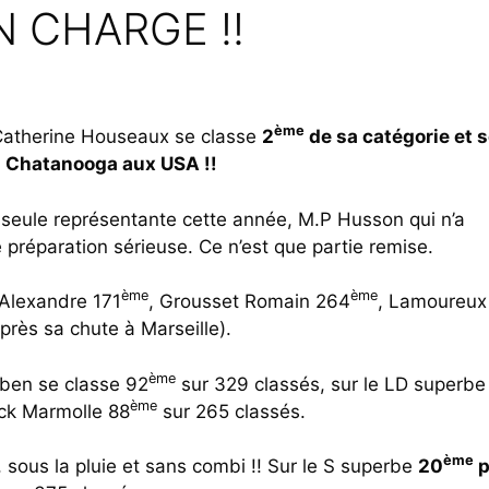
N CHARGE !!
ème
atherine Houseaux se classe
2
de sa catégorie et 
à Chatanooga aux USA !!
e seule représentante cette année, M.P Husson qui n’a
préparation sérieuse. Ce n’est que partie remise.
ème
ème
 Alexandre 171
, Grousset Romain 264
, Lamoureux
rès sa chute à Marseille).
ème
hben se classe 92
sur 329 classés, sur le LD superbe
ème
nck Marmolle 88
sur 265 classés.
ème
 sous la pluie et sans combi !! Sur le S superbe
20
p