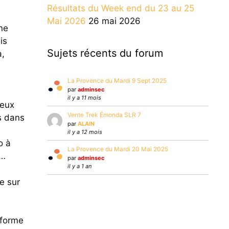
Résultats du Week end du 23 au 25
Mai 2026
26 mai 2026
ne
is
Sujets récents du forum
a,
La Provence du Mardi 9 Sept 2025
par
adminsec
il y a 11 mois
deux
Vente Trek Émonda SLR 7
s dans
par
ALAIN
il y a 12 mois
o à
La Provence du Mardi 20 Mai 2025
c…
par
adminsec
il y a 1 an
e sur
 forme