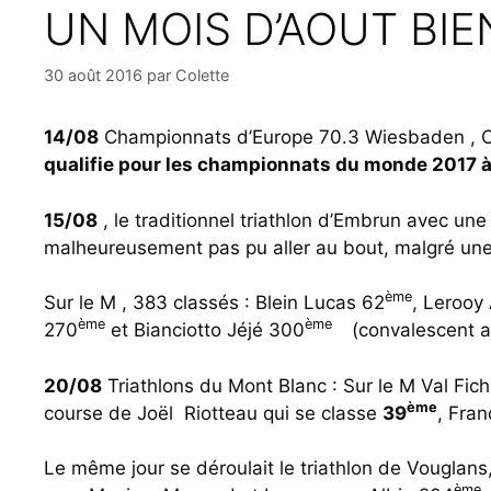
UN MOIS D’AOUT BIE
30 août 2016
par
Colette
14/08
Championnats d’Europe 70.3 Wiesbaden , C
qualifie pour les championnats du monde 2017 
15/08
, le traditionnel triathlon d’Embrun avec un
malheureusement pas pu aller au bout, malgré une 
ème
Sur le M , 383 classés : Blein Lucas 62
, Lerooy
ème
ème
270
et Bianciotto Jéjé 300
(convalescent ap
20/08
Triathlons du Mont Blanc : Sur le M Val Fic
ème
course de Joël Riotteau qui se classe
39
, Fra
Le même jour se déroulait le triathlon de Vouglans,
ème