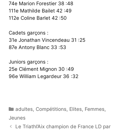
74e Marion Forestier 38 :48
111e Mathilde Bailet 42 :49
112e Coline Barlet 42 :50
Cadets garçons :
31e Jonathan Vincendeau 31 :25
87e Antony Blanc 33 :53
Juniors garçons :
25e Clément Mignon 30 :49
96e William Legardeur 36 :32
Catégories
adultes
,
Compétitions
,
Elites
,
Femmes
,
Jeunes
Le Triathl’Aix champion de France LD par