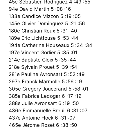
45e Sébastien Rodriguez 4 :49 :55
94e David Martin 5 :08 :16
133e Candice Mizzon 5 :19 :05
145e Olivier Dominguez 5 :21 :56
180e Christian Roux 5 :31 :40
189e Eric Lichtfouse 5 :53 :44
194e Catherine Houseaux 5 :34 :34
197e Vincent Gorlier 5 :35 :01
214e Baptiste Cloix 5 :35 :44
218e Sylvain Prouet 5 :39 :54
281e Pauline Avronsart 5 :52 :49
297e Franck Marmolle 5 :56 :19
305e Gregory Joucerand 5 :58 :01
385e Fabrice Ledogar 6 :17 :19
388e Julie Avronsart 6 :19 :50
436e Emmanuelle Breuil 6 :31 :07
437e Antoine Hock 6 :31 :07
465e Jérome Roset 6 :38 :50