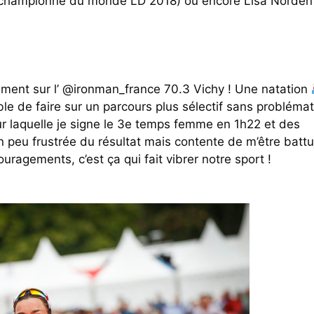
(championne du monde LD 2018) ou encore Lisa Norden 
nement sur l’ @ironman_france 70.3 Vichy ! Une natation
ble de faire sur un parcours plus sélectif sans probléma
ur laquelle je signe le 3e temps femme en 1h22 et des
un peu frustrée du résultat mais contente de m’être batt
agements, c’est ça qui fait vibrer notre sport !