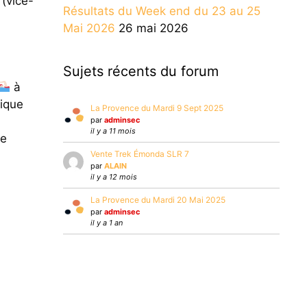
(vice-
Résultats du Week end du 23 au 25
Mai 2026
26 mai 2026
Sujets récents du forum
à
tique
La Provence du Mardi 9 Sept 2025
par
adminsec
il y a 11 mois
ue
Vente Trek Émonda SLR 7
par
ALAIN
il y a 12 mois
La Provence du Mardi 20 Mai 2025
par
adminsec
il y a 1 an