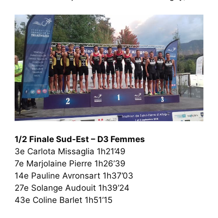
1/2 Finale Sud-Est – D3 Femmes
3e Carlota Missaglia 1h21’49
7e Marjolaine Pierre 1h26’39
14e Pauline Avronsart 1h37’03
27e Solange Audouit 1h39’24
43e Coline Barlet 1h51’15