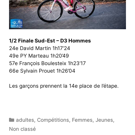
1/2 Finale Sud-Est – D3 Hommes
24e David Martin 1h17’24
49e PY Marteau 1h20’49
57e François Boulesteix 1h23’17
66e Sylvain Prouet 1h26’04
Les garçons prennent la 14e place de l’étape.
Catégories
adultes
,
Compétitions
,
Femmes
,
Jeunes
,
Non classé