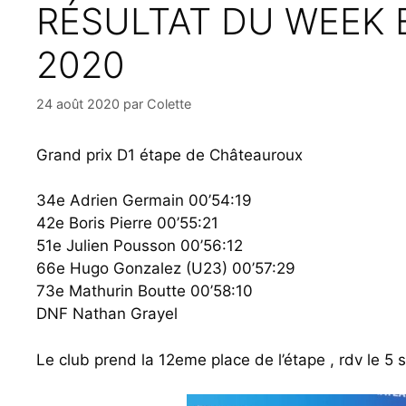
RÉSULTAT DU WEEK 
2020
24 août 2020
par
Colette
Grand prix D1 étape de Châteauroux
34e Adrien Germain 00’54:19
42e Boris Pierre 00’55:21
51e Julien Pousson 00’56:12
66e Hugo Gonzalez (U23) 00’57:29
73e Mathurin Boutte 00’58:10
DNF Nathan Grayel
Le club prend la 12eme place de l’étape , rdv le 