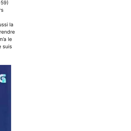
-59)
rs
ssi la
prendre
m’a le
e suis