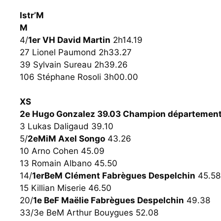
Istr’M
M
4/
1er VH David Martin
2h14.19
27 Lionel Paumond 2h33.27
39 Sylvain Sureau 2h39.26
106 Stéphane Rosoli 3h00.00
XS
2e Hugo Gonzalez 39.03 Champion département
3 Lukas Daligaud 39.10
5/
2eMiM Axel Songo
43.26
10 Arno Cohen 45.09
13 Romain Albano 45.50
14/
1erBeM Clément Fabrègues Despelchin
45.58
15 Killian Miserie 46.50
20/
1e BeF Maëlie Fabrègues Despelchin
49.38
33/3e BeM Arthur Bouygues 52.08