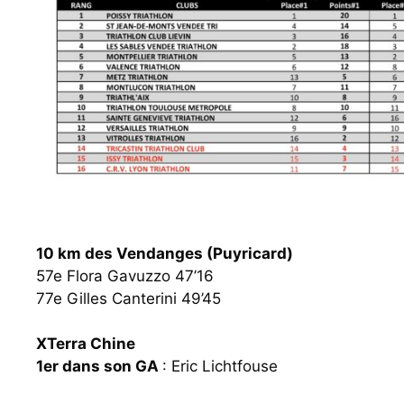
10 km des Vendanges (Puyricard)
57e Flora Gavuzzo 47’16
77e Gilles Canterini 49’45
XTerra Chine
1er dans son GA
: Eric Lichtfouse