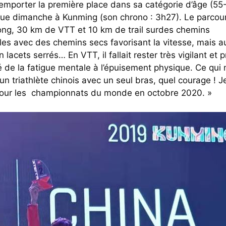
e remporter la première place dans sa catégorie d’âge (55
tenue dimanche à Kunming (son chrono : 3h27). Le parcou
ong, 30 km de VTT et 10 km de trail surdes chemins
ales avec des chemins secs favorisant la vitesse, mais au
lacets serrés… En VTT, il fallait rester très vigilant et 
 de la fatigue mentale à l’épuisement physique. Ce qui 
un triathlète chinois avec un seul bras, quel courage ! J
on pour les championnats du monde en octobre 2020. »