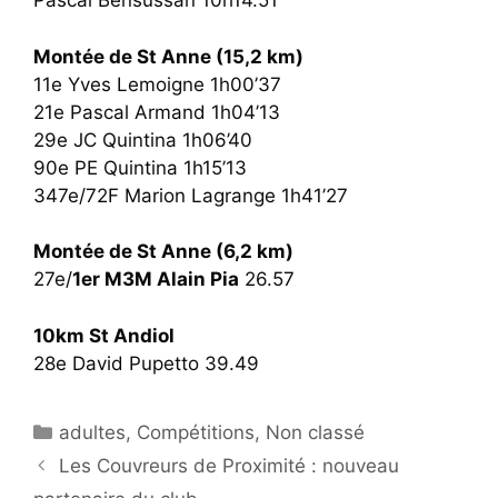
Pascal Bensussan 10h14.51
Montée de St Anne (15,2 km)
11e Yves Lemoigne 1h00’37
21e Pascal Armand 1h04’13
29e JC Quintina 1h06’40
90e PE Quintina 1h15’13
347e/72F Marion Lagrange 1h41’27
Montée de St Anne (6,2 km)
27e/
1er M3M Alain Pia
26.57
10km St Andiol
28e David Pupetto 39.49
Catégories
adultes
,
Compétitions
,
Non classé
Les Couvreurs de Proximité : nouveau