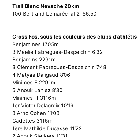
Trail Blanc Nevache 20km
100 Bertrand Lemaréchal 2h56.50
Cross Fos, sous les couleurs des clubs d’athléti
Benjamines 1705m
3 Maelie Fabregues-Despelchin 6’32
Benjamins 2291m
3 Clément Fabregues-Despelchin 7’48
4 Matyas Daligaud 8’06
Minimes F 2291m
6 Anouk Laniez 8’30
Minimes H 3116m
1er Victor Delacroix 10’19
8 Arno Cohen 11’03
Cadettes 3116m
1ère Mathilde Ducasse 11’22
2 Anouk Sterkers 11’31