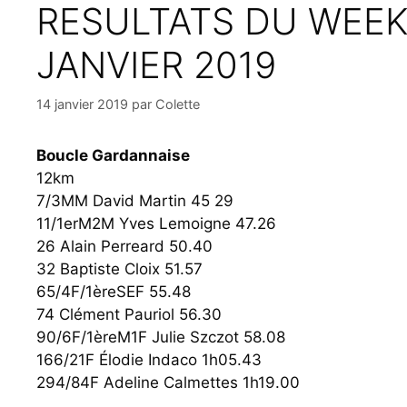
RESULTATS DU WEEK 
JANVIER 2019
14 janvier 2019
par
Colette
Boucle Gardannaise
12km
7/3MM David Martin 45 29
11/1erM2M Yves Lemoigne 47.26
26 Alain Perreard 50.40
32 Baptiste Cloix 51.57
65/4F/1èreSEF 55.48
74 Clément Pauriol 56.30
90/6F/1èreM1F Julie Szczot 58.08
166/21F Élodie Indaco 1h05.43
294/84F Adeline Calmettes 1h19.00