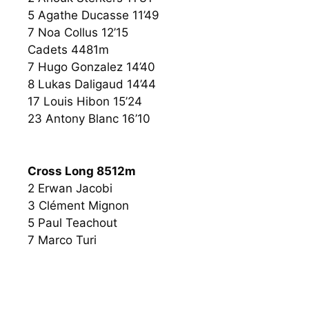
5 Agathe Ducasse 11’49
7 Noa Collus 12’15
Cadets 4481m
7 Hugo Gonzalez 14’40
8 Lukas Daligaud 14’44
17 Louis Hibon 15’24
23 Antony Blanc 16’10
Cross Long 8512m
2 Erwan Jacobi
3 Clément Mignon
5 Paul Teachout
7 Marco Turi