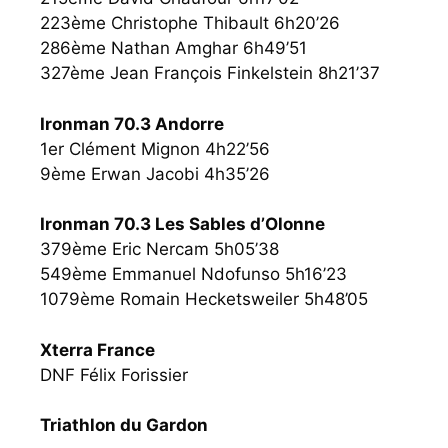
223ème Christophe Thibault 6h20’26
286ème Nathan Amghar 6h49’51
327ème Jean François Finkelstein 8h21’37
Ironman 70.3 Andorre
1er Clément Mignon 4h22’56
9ème Erwan Jacobi 4h35’26
Ironman 70.3 Les Sables d’Olonne
379ème Eric Nercam 5h05’38
549ème Emmanuel Ndofunso 5h16’23
1079ème Romain Hecketsweiler 5h48’05
Xterra France
DNF Félix Forissier
Triathlon du Gardon