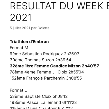
RESULTAT DU WEEK E
2021
5 juillet 2021
par
Colette
Triathlon d’Embrun
Format M
9ème Sébastien Rodriguez 2h25’07
30ème Thomas Suzon 2h39’54
32ème 1ère Femme Candice Mizon 2h40’57
78ème 4ème Femme Jil Cloix 2h55’04
152ème François Parchemin 3h08’55
Format L
53ème Baptiste Cloix 5h08’12
198ème Pascal Lallemand 6h11’23
215ème David Chaufour 6h17’02