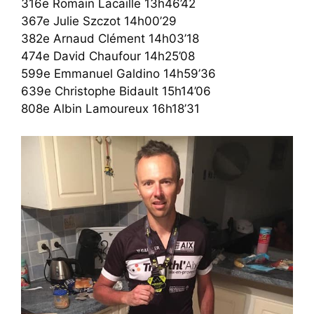
316e Romain Lacaille 13h46’42
367e Julie Szczot 14h00’29
382e Arnaud Clément 14h03’18
474e David Chaufour 14h25’08
599e Emmanuel Galdino 14h59’36
639e Christophe Bidault 15h14’06
808e Albin Lamoureux 16h18’31