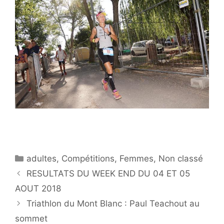
Catégories
adultes
,
Compétitions
,
Femmes
,
Non classé
RESULTATS DU WEEK END DU 04 ET 05
AOUT 2018
Triathlon du Mont Blanc : Paul Teachout au
sommet