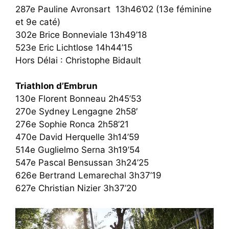
287e Pauline Avronsart 13h46’02 (13e féminine
et 9e caté)
302e Brice Bonneviale 13h49’18
523e Eric Lichtlose 14h44’15
Hors Délai : Christophe Bidault
Triathlon d’Embrun
130e Florent Bonneau 2h45’53
270e Sydney Lengagne 2h58′
276e Sophie Ronca 2h58’21
470e David Herquelle 3h14’59
514e Guglielmo Serna 3h19’54
547e Pascal Bensussan 3h24’25
626e Bertrand Lemarechal 3h37’19
627e Christian Nizier 3h37’20