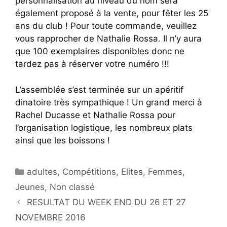
personnalisation au niveau du nom sera
également proposé à la vente, pour fêter les 25
ans du club ! Pour toute commande, veuillez
vous rapprocher de Nathalie Rossa. Il n’y aura
que 100 exemplaires disponibles donc ne
tardez pas à réserver votre numéro !!!
L’assemblée s’est terminée sur un apéritif
dinatoire très sympathique ! Un grand merci à
Rachel Ducasse et Nathalie Rossa pour
l’organisation logistique, les nombreux plats
ainsi que les boissons !
Catégories
adultes
,
Compétitions
,
Elites
,
Femmes
,
Jeunes
,
Non classé
RESULTAT DU WEEK END DU 26 ET 27
NOVEMBRE 2016