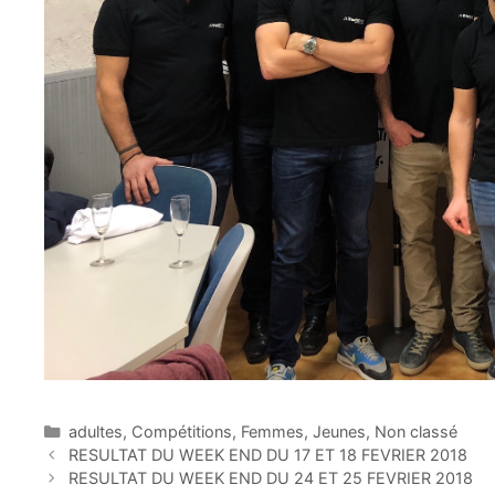
Catégories
adultes
,
Compétitions
,
Femmes
,
Jeunes
,
Non classé
RESULTAT DU WEEK END DU 17 ET 18 FEVRIER 2018
RESULTAT DU WEEK END DU 24 ET 25 FEVRIER 2018