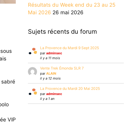
Résultats du Week end du 23 au 25
Mai 2026
26 mai 2026
Sujets récents du forum
La Provence du Mardi 9 Sept 2025
 sous
par
adminsec
ais
il y a 11 mois
Vente Trek Émonda SLR 7
par
ALAIN
il y a 12 mois
e sabré
La Provence du Mardi 20 Mai 2025
par
adminsec
il y a 1 an
polo
rée VIP