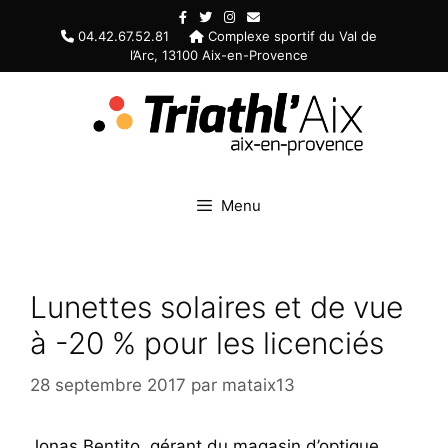
Aller
au
04.42.67.52.81
Complexe sportif du Val de
l’Arc, 13100 Aix-en-Provence
contenu
Menu
Lunettes solaires et de vue
à -20 % pour les licenciés
28 septembre 2017
par
mataix13
Jonas Bentito, gérant du magasin d’optique