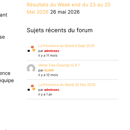
Résultats du Week end du 23 au 25
Mai 2026
26 mai 2026
ant
Sujets récents du forum
 se
La Provence du Mardi 9 Sept 2025
par
adminsec
il y a 11 mois
Vente Trek Émonda SLR 7
par
ALAIN
ience
il y a 12 mois
équipe
La Provence du Mardi 20 Mai 2025
par
adminsec
il y a 1 an
,