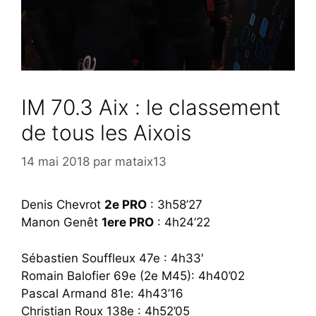
IM 70.3 Aix : le classement
de tous les Aixois
14 mai 2018
par
mataix13
Denis Chevrot
2e PRO
: 3h58’27
Manon Genêt
1ere PRO
: 4h24’22
Sébastien Souffleux 47e : 4h33′
Romain Balofier 69e (2e M45): 4h40’02
Pascal Armand 81e: 4h43’16
Christian Roux 138e : 4h52’05