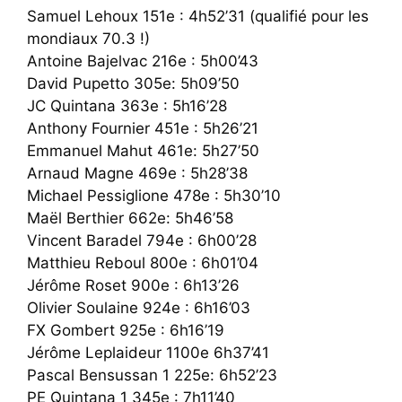
Samuel Lehoux 151e : 4h52’31 (qualifié pour les
mondiaux 70.3 !)
Antoine Bajelvac 216e : 5h00’43
David Pupetto 305e: 5h09’50
JC Quintana 363e : 5h16’28
Anthony Fournier 451e : 5h26’21
Emmanuel Mahut 461e: 5h27’50
Arnaud Magne 469e : 5h28’38
Michael Pessiglione 478e : 5h30’10
Maël Berthier 662e: 5h46’58
Vincent Baradel 794e : 6h00’28
Matthieu Reboul 800e : 6h01’04
Jérôme Roset 900e : 6h13’26
Olivier Soulaine 924e : 6h16’03
FX Gombert 925e : 6h16’19
Jérôme Leplaideur 1100e 6h37’41
Pascal Bensussan 1 225e: 6h52’23
PE Quintana 1 345e : 7h11’40