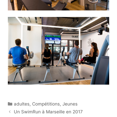
Catégories
adultes
,
Compétitions
,
Jeunes
Un SwimRun à Marseille en 2017