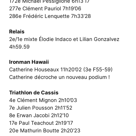
172e Michaël Pessiglione 6h13’17
277e Clément Pauriol 7h19’06
286e Frédéric Lenquette 7h33’28
Relais
2e/1e mixte Élodie Indaco et Lilian Gonzalvez
4h59.59
Ironman Hawaii
Catherine Houseaux 11h20’02 (3e F55-59)
Catherine décroche un nouveau podium !
Triathlon de Cassis
4e Clément Mignon 2h10’03
7e Julien Pousson 2h11’52
8e Erwan Jacobi 2h12’10
17e Paul Teachout 2h19’17
20e Mathurin Boutte 2h20’23