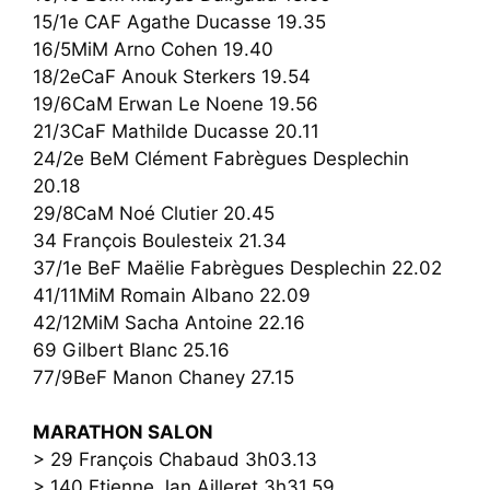
15/1e CAF Agathe Ducasse 19.35
16/5MiM Arno Cohen 19.40
18/2eCaF Anouk Sterkers 19.54
19/6CaM Erwan Le Noene 19.56
21/3CaF Mathilde Ducasse 20.11
24/2e BeM Clément Fabrègues Desplechin
20.18
29/8CaM Noé Clutier 20.45
34 François Boulesteix 21.34
37/1e BeF Maëlie Fabrègues Desplechin 22.02
41/11MiM Romain Albano 22.09
42/12MiM Sacha Antoine 22.16
69 Gilbert Blanc 25.16
77/9BeF Manon Chaney 27.15
MARATHON SALON
> 29 François Chabaud 3h03.13
> 140 Etienne Jan Ailleret 3h31.59