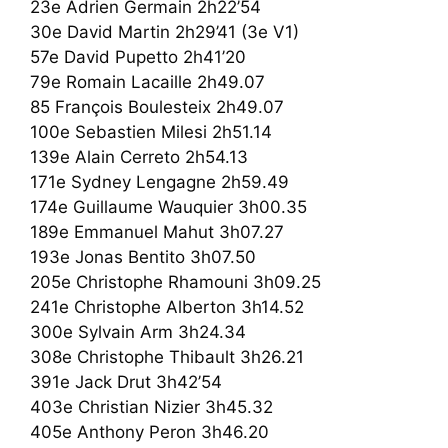
23e Adrien Germain 2h22’54
30e David Martin 2h29’41 (3e V1)
57e David Pupetto 2h41’20
79e Romain Lacaille 2h49.07
85 François Boulesteix 2h49.07
100e Sebastien Milesi 2h51.14
139e Alain Cerreto 2h54.13
171e Sydney Lengagne 2h59.49
174e Guillaume Wauquier 3h00.35
189e Emmanuel Mahut 3h07.27
193e Jonas Bentito 3h07.50
205e Christophe Rhamouni 3h09.25
241e Christophe Alberton 3h14.52
300e Sylvain Arm 3h24.34
308e Christophe Thibault 3h26.21
391e Jack Drut 3h42’54
403e Christian Nizier 3h45.32
405e Anthony Peron 3h46.20