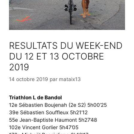
RESULTATS DU WEEK-END
DU 12 ET 13 OCTOBRE
2019
14 octobre 2019
par
mataix13
Triathlon L de Bandol
12e Sébastien Boujenah (2e S2) 5h00’25
39e Sébastien Souffleux 5h21’12
55e Jean-Baptiste Haumont 5h27’48
102e Vincent Gorlier 5h47’05