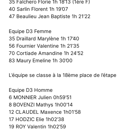
35 Falchero Florie 1h 18’13 (1ère F)
40 Sarlin Florent 1h 19’07
47 Beaulieu Jean Baptiste 1h 21’22
Equipe D3 Femme
35 Draillard Marylène 1h 17’40
56 Fournier Valentine 1h 21’35
70 Cortiade Amandine 1h 24’52
83 Maury Emeline 1h 30’00
L’équipe se classe à la 18ème place de l’étape
Equipe D3 Homme
6 MONNIER Julien 0h59’51
8 BOVENZI Mathys 1h00’14
12 CLAUDEL Maxence 1h01’58
17 HODZIC Elie 1h02’38
19 ROY Valentin 1h02’59