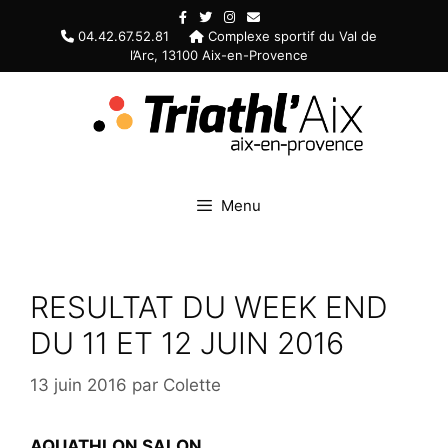
Aller
au
04.42.67.52.81
Complexe sportif du Val de
l’Arc, 13100 Aix-en-Provence
contenu
Menu
RESULTAT DU WEEK END
DU 11 ET 12 JUIN 2016
13 juin 2016
par
Colette
AQUATHLON SALON