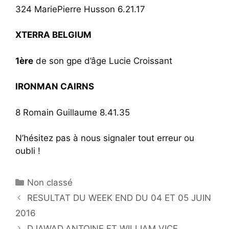
324 MariePierre Husson 6.21.17
XTERRA BELGIUM
1ère
de son gpe d’âge Lucie Croissant
IRONMAN CAIRNS
8 Romain Guillaume 8.41.35
N’hésitez pas à nous signaler tout erreur ou
oubli !
Catégories
Non classé
RESULTAT DU WEEK END DU 04 ET 05 JUIN
2016
DJAWAD,ANTOINE ET WILLIAM VICE