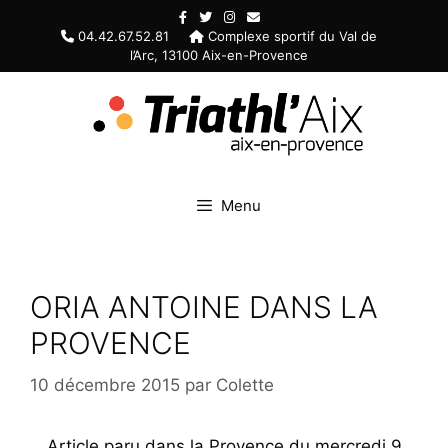
Aller
au
04.42.67.52.81
Complexe sportif du Val de
l’Arc, 13100 Aix-en-Provence
contenu
Menu
ORIA ANTOINE DANS LA
PROVENCE
10 décembre 2015
par
Colette
Article paru dans la Provence du mercredi 9