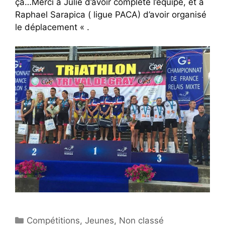
ça…Merci à Julie d’avoir complété l’équipe, et à
Raphael Sarapica ( ligue PACA) d’avoir organisé
le déplacement « .
Catégories
Compétitions
,
Jeunes
,
Non classé