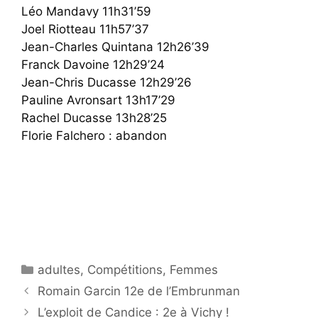
Léo Mandavy 11h31’59
Joel Riotteau 11h57’37
Jean-Charles Quintana 12h26’39
Franck Davoine 12h29’24
Jean-Chris Ducasse 12h29’26
Pauline Avronsart 13h17’29
Rachel Ducasse 13h28’25
Florie Falchero : abandon
Catégories
adultes
,
Compétitions
,
Femmes
Romain Garcin 12e de l’Embrunman
L’exploit de Candice : 2e à Vichy !