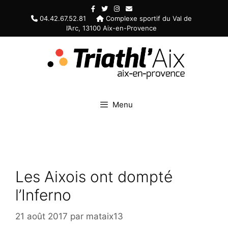
Aller
au
04.42.67.52.81
Complexe sportif du Val de
l’Arc, 13100 Aix-en-Provence
contenu
Menu
Les Aixois ont dompté
l’Inferno
21 août 2017
par
mataix13