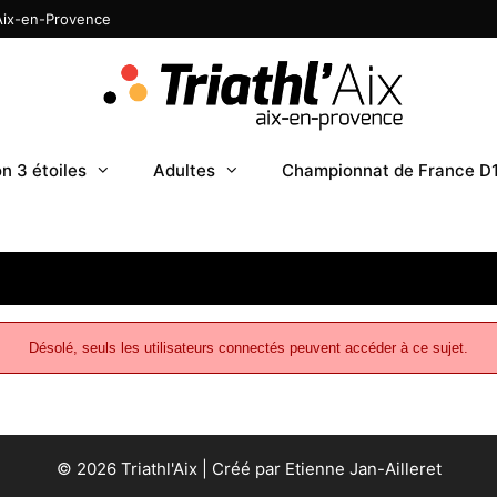
 Aix-en-Provence
n 3 étoiles
Adultes
Championnat de France D
Désolé, seuls les utilisateurs connectés peuvent accéder à ce sujet.
© 2026 Triathl'Aix | Créé par Etienne Jan-Ailleret