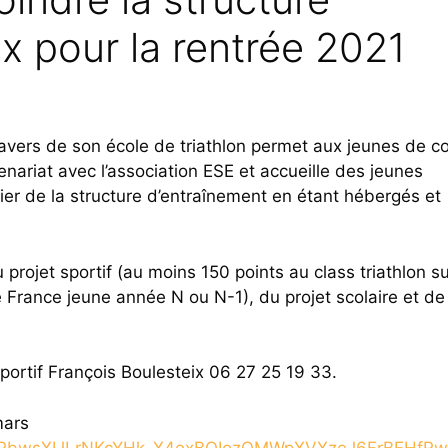
ix pour la rentrée 2021
vers de son école de triathlon permet aux jeunes de co
nariat avec l’association ESE et accueille des jeunes
cier de la structure d’entraînement en étant hébergés et
 projet sportif (au moins 150 points au class triathlon s
rance jeune année N ou N-1), du projet scolaire et de 
ortif François Boulesteix 06 27 25 19 33.
mars
wKrPbwsXIJLrNKcYHk_X4oxBOIozQMWpXVXzeJ6FrBEHfRw