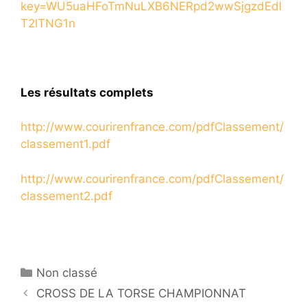
key=WU5uaHFoTmNuLXB6NERpd2wwSjgzdEdl
T2lTNG1n
Les résultats complets
http://www.courirenfrance.com/pdfClassement/
classement1.pdf
http://www.courirenfrance.com/pdfClassement/
classement2.pdf
Catégories
Non classé
CROSS DE LA TORSE CHAMPIONNAT