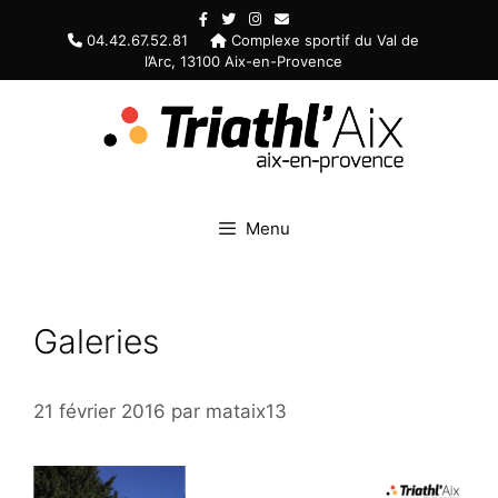
Aller
au
04.42.67.52.81
Complexe sportif du Val de
l’Arc, 13100 Aix-en-Provence
contenu
Menu
Galeries
21 février 2016
par
mataix13