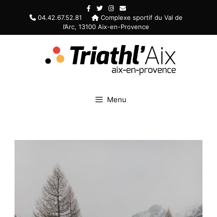
Aller
au
04.42.67.52.81
Complexe sportif du Val de
l’Arc, 13100 Aix-en-Provence
contenu
Menu