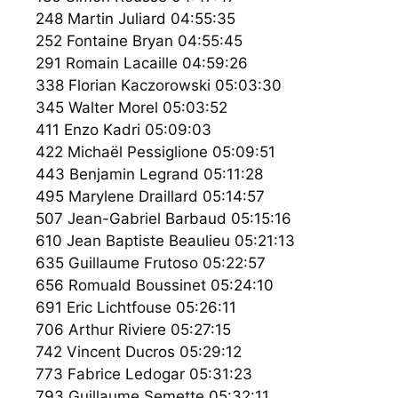
248 Martin Juliard 04:55:35
252 Fontaine Bryan 04:55:45
291 Romain Lacaille 04:59:26
338 Florian Kaczorowski 05:03:30
345 Walter Morel 05:03:52
411 Enzo Kadri 05:09:03
422 Michaël Pessiglione 05:09:51
443 Benjamin Legrand 05:11:28
495 Marylene Draillard 05:14:57
507 Jean-Gabriel Barbaud 05:15:16
610 Jean Baptiste Beaulieu 05:21:13
635 Guillaume Frutoso 05:22:57
656 Romuald Boussinet 05:24:10
691 Eric Lichtfouse 05:26:11
706 Arthur Riviere 05:27:15
742 Vincent Ducros 05:29:12
773 Fabrice Ledogar 05:31:23
793 Guillaume Semette 05:32:11