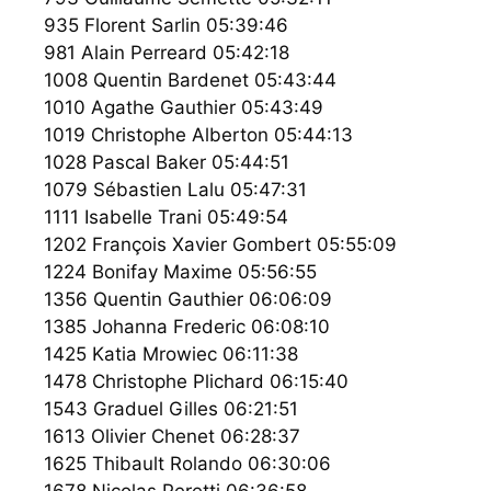
935 Florent Sarlin 05:39:46
981 Alain Perreard 05:42:18
1008 Quentin Bardenet 05:43:44
1010 Agathe Gauthier 05:43:49
1019 Christophe Alberton 05:44:13
1028 Pascal Baker 05:44:51
1079 Sébastien Lalu 05:47:31
1111 Isabelle Trani 05:49:54
1202 François Xavier Gombert 05:55:09
1224 Bonifay Maxime 05:56:55
1356 Quentin Gauthier 06:06:09
1385 Johanna Frederic 06:08:10
1425 Katia Mrowiec 06:11:38
1478 Christophe Plichard 06:15:40
1543 Graduel Gilles 06:21:51
1613 Olivier Chenet 06:28:37
1625 Thibault Rolando 06:30:06
1678 Nicolas Peretti 06:36:58