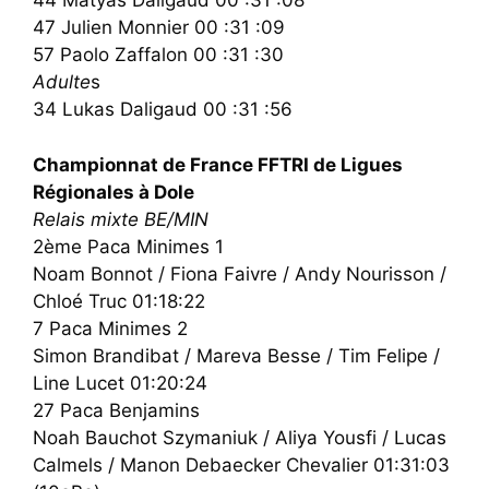
44 Matyas Daligaud 00 :31 :08
47 Julien Monnier 00 :31 :09
57 Paolo Zaffalon 00 :31 :30
Adulte
s
34 Lukas Daligaud 00 :31 :56
Championnat de France FFTRI de Ligues
Régionales à Dole
Relais mixte BE/MIN
2ème Paca Minimes 1
Noam Bonnot / Fiona Faivre / Andy Nourisson /
Chloé Truc 01:18:22
7 Paca Minimes 2
Simon Brandibat / Mareva Besse / Tim Felipe /
Line Lucet 01:20:24
27 Paca Benjamins
Noah Bauchot Szymaniuk / Aliya Yousfi / Lucas
Calmels / Manon Debaecker Chevalier 01:31:03