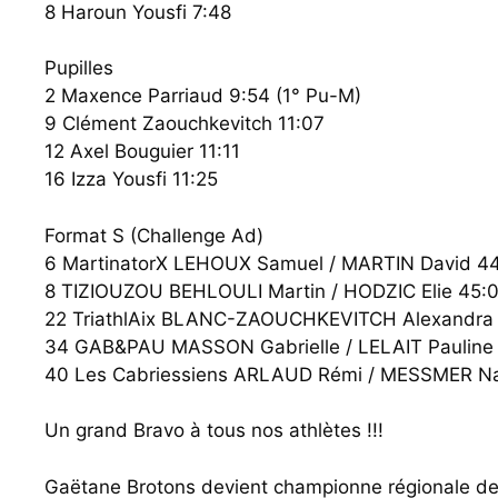
8 Haroun Yousfi 7:48
Pupilles
2 Maxence Parriaud 9:54 (1° Pu-M)
9 Clément Zaouchkevitch 11:07
12 Axel Bouguier 11:11
16 Izza Yousfi 11:25
Format S (Challenge Ad)
6 MartinatorX LEHOUX Samuel / MARTIN David 44
8 TIZIOUZOU BEHLOULI Martin / HODZIC Elie 45:
22 TriathlAix BLANC-ZAOUCHKEVITCH Alexandra 
34 GAB&PAU MASSON Gabrielle / LELAIT Pauline 5
40 Les Cabriessiens ARLAUD Rémi / MESSMER Na
Un grand Bravo à tous nos athlètes !!!
Gaëtane Brotons devient championne régionale de C