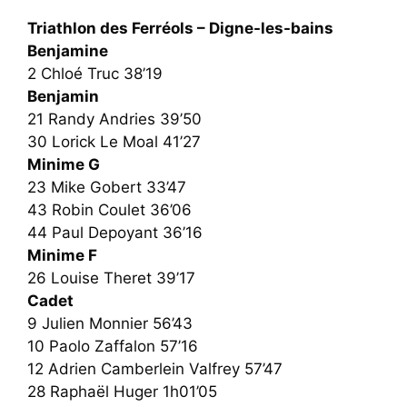
Triathlon des Ferréols – Digne-les-bains
Benjamine
2 Chloé Truc 38’19
Benjamin
21 Randy Andries 39’50
30 Lorick Le Moal 41’27
Minime G
23 Mike Gobert 33’47
43 Robin Coulet 36’06
44 Paul Depoyant 36’16
Minime F
26 Louise Theret 39’17
Cadet
9 Julien Monnier 56’43
10 Paolo Zaffalon 57’16
12 Adrien Camberlein Valfrey 57’47
28 Raphaël Huger 1h01’05