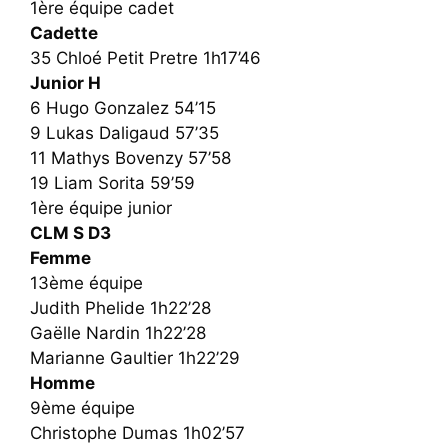
1ère équipe cadet
Cadette
35 Chloé Petit Pretre 1h17’46
Junior H
6 Hugo Gonzalez 54’15
9 Lukas Daligaud 57’35
11 Mathys Bovenzy 57’58
19 Liam Sorita 59’59
1ère équipe junior
CLM S D3
Femme
13ème équipe
Judith Phelide 1h22’28
Gaëlle Nardin 1h22’28
Marianne Gaultier 1h22’29
Homme
9ème équipe
Christophe Dumas 1h02’57