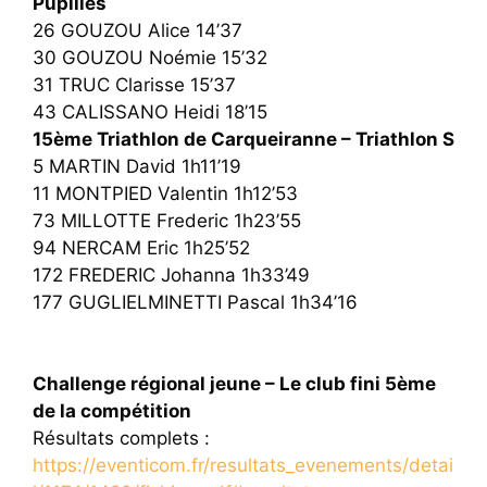
Pupilles
26 GOUZOU Alice 14’37
30 GOUZOU Noémie 15’32
31 TRUC Clarisse 15’37
43 CALISSANO Heidi 18’15
15ème Triathlon de Carqueiranne – Triathlon S
5 MARTIN David 1h11’19
11 MONTPIED Valentin 1h12’53
73 MILLOTTE Frederic 1h23’55
94 NERCAM Eric 1h25’52
172 FREDERIC Johanna 1h33’49
177 GUGLIELMINETTI Pascal 1h34’16
Challenge régional jeune – Le club fini 5ème
de la compétition
Résultats complets :
https://eventicom.fr/resultats_evenements/detai