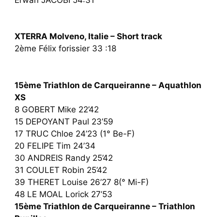
XTERRA Molveno, Italie – Short track
2ème Félix forissier 33 :18
15ème Triathlon de Carqueiranne – Aquathlon
XS
8 GOBERT Mike 22’42
15 DEPOYANT Paul 23’59
17 TRUC Chloe 24’23 (1° Be-F)
20 FELIPE Tim 24’34
30 ANDREIS Randy 25’42
31 COULET Robin 25’42
39 THERET Louise 26’27 8(° Mi-F)
48 LE MOAL Lorick 27’53
15ème Triathlon de Carqueiranne – Triathlon