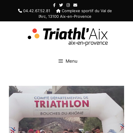
Aller
au
04.42.67.52.81
Complexe sportif du Val de
l’Arc, 13100 Aix-en-Provence
contenu
Menu