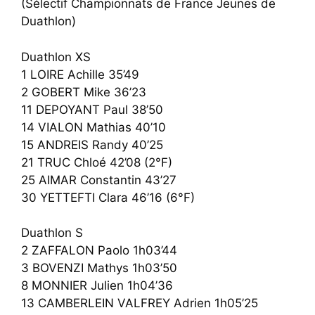
(Sélectif Championnats de France Jeunes de
Duathlon)
Duathlon XS
1 LOIRE Achille 35’49
2 GOBERT Mike 36’23
11 DEPOYANT Paul 38’50
14 VIALON Mathias 40’10
15 ANDREIS Randy 40’25
21 TRUC Chloé 42’08 (2°F)
25 AIMAR Constantin 43’27
30 YETTEFTI Clara 46’16 (6°F)
Duathlon S
2 ZAFFALON Paolo 1h03’44
3 BOVENZI Mathys 1h03’50
8 MONNIER Julien 1h04’36
13 CAMBERLEIN VALFREY Adrien 1h05’25