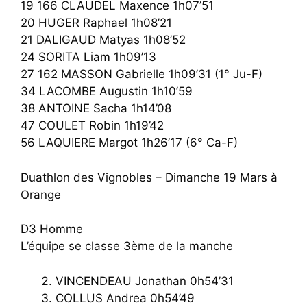
19 166 CLAUDEL Maxence 1h07’51
20 HUGER Raphael 1h08’21
21 DALIGAUD Matyas 1h08’52
24 SORITA Liam 1h09’13
27 162 MASSON Gabrielle 1h09’31 (1° Ju-F)
34 LACOMBE Augustin 1h10’59
38 ANTOINE Sacha 1h14’08
47 COULET Robin 1h19’42
56 LAQUIERE Margot 1h26’17 (6° Ca-F)
Duathlon des Vignobles – Dimanche 19 Mars à
Orange
D3 Homme
L’équipe se classe 3ème de la manche
VINCENDEAU Jonathan 0h54’31
COLLUS Andrea 0h54’49