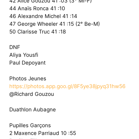
42 Alice Gouzou 41 :03 (3° Mi-F)
44 Anaïs Ronca 41 :10
46 Alexandre Michel 41 :14
47 George Wheeler 41 :15 (2° Be-M)
50 Clarisse Truc 41 :18
DNF
Aliya Yousfi
Paul Depoyant
Photos Jeunes
https://photos.app.goo.gl/8F5ye38jpyq31hw56
@Richard Gouzou
Duathlon Aubagne
Pupilles Garçons
2 Maxence Parriaud 10 :55