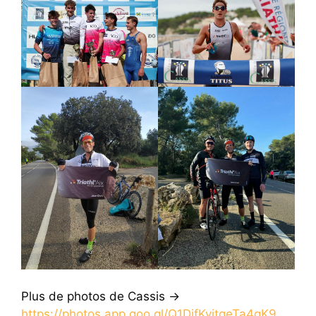
Plus de photos de Cassis ->
https://photos.app.goo.gl/Q1DifKvitqeTa4qK9