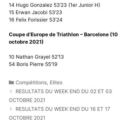
14 Hugo Gonzalez 53’23 (1er Junior H)
15 Erwan Jacobi 53’23
16 Felix Forissier 53’24
Coupe d’Europe de Triathlon – Barcelone (10
octobre 2021)
10 Nathan Grayel 52’13
54 Boris Pierre 55’19
Catégories
Compétitions
,
Elites
RESULTATS DU WEEK END DU 02 ET 03
OCTOBRE 2021
RESULTATS DU WEEK END DU 16 ET 17
OCTOBRE 2021