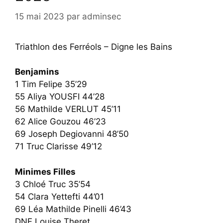
15 mai 2023
par
adminsec
Triathlon des Ferréols – Digne les Bains
Benjamins
1 Tim Felipe 35’29
55 Aliya YOUSFI 44’28
56 Mathilde VERLUT 45’11
62 Alice Gouzou 46’23
69 Joseph Degiovanni 48’50
71 Truc Clarisse 49’12
Minimes Filles
3 Chloé Truc 35’54
54 Clara Yettefti 44’01
69 Léa Mathilde Pinelli 46’43
DNF Louise Theret