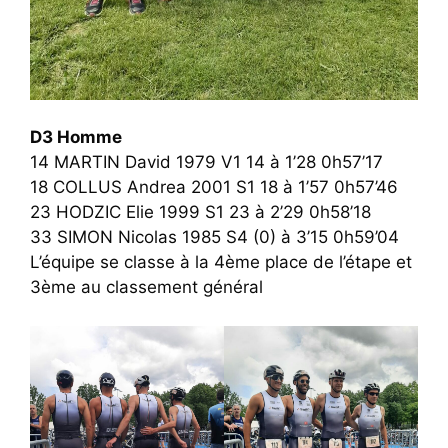
D3 Homme
14 MARTIN David 1979 V1 14 à 1’28 0h57’17
18 COLLUS Andrea 2001 S1 18 à 1’57 0h57’46
23 HODZIC Elie 1999 S1 23 à 2’29 0h58’18
33 SIMON Nicolas 1985 S4 (0) à 3’15 0h59’04
L’équipe se classe à la 4ème place de l’étape et
3ème au classement général