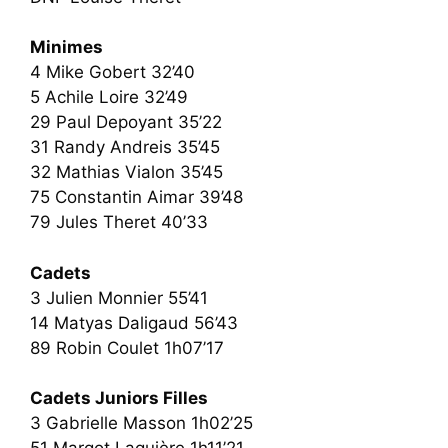
Minimes
4 Mike Gobert 32’40
5 Achile Loire 32’49
29 Paul Depoyant 35’22
31 Randy Andreis 35’45
32 Mathias Vialon 35’45
75 Constantin Aimar 39’48
79 Jules Theret 40’33
Cadets
3 Julien Monnier 55’41
14 Matyas Daligaud 56’43
89 Robin Coulet 1h07’17
Cadets Juniors Filles
3 Gabrielle Masson 1h02’25