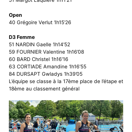
51 Margot Laquière 1h11’21
Open
40 Grégoire Verlut 1h15’26
D3 Femme
51 NARDIN Gaelle 1h14’52
59 FOURNIER Valentine 1h16’08
60 BARD Christel 1h16’16
63 CORTIADE Amandine 1h16’55
84 DURSAPT Gwladys 1h39’05
L’équipe se classe à la 17ème place de l’étape et
18ème au classement général