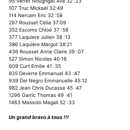
95 Verret Nougrigat Ava 32 :23
107 Truc Mickaël 32:49
114 Nercam Eric 32 :58
297 Rousset Célia 37:09
352 Escoms Chloé 37 :58
377 Laquiere Julien 38 :13
386 Laquière Margot 38:21
436 Rousset Anne Claire 39 :07
527 Simon Nicolas 40:18
609 Curt Emilie 41 :35
835 Deverre Emmanuel 43 :47
939 Del Negro Emmanuelle 45:12
982 Jean Chris Ducasse 45 :47
1296 Garric Thomas 49 :41
1463 Massolo Magali 52 :33
Un grand bravo à tous !!!