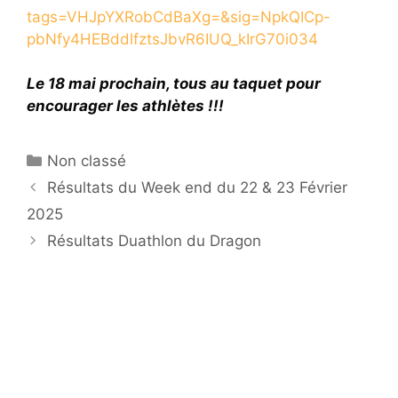
tags=VHJpYXRobCdBaXg=&sig=NpkQICp-
pbNfy4HEBddlfztsJbvR6IUQ_kIrG70i034
Le 18 mai prochain, tous au taquet pour
encourager les athlètes !!!
Catégories
Non classé
Résultats du Week end du 22 & 23 Février
2025
Résultats Duathlon du Dragon