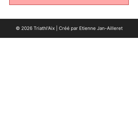
© 2026 Triathl'Aix | Créé par Etienne Jan-Ailleret